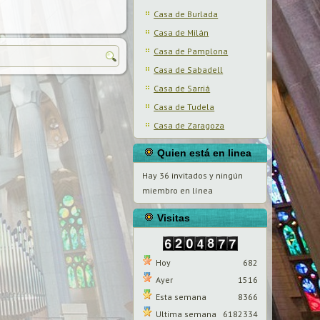
Casa de Burlada
Casa de Milán
Casa de Pamplona
Casa de Sabadell
Casa de Sarriá
Casa de Tudela
Casa de Zaragoza
Quien está en linea
Hay 36 invitados y ningún
miembro en línea
Visitas
Hoy
682
Ayer
1516
Esta semana
8366
Ultima semana
6182334