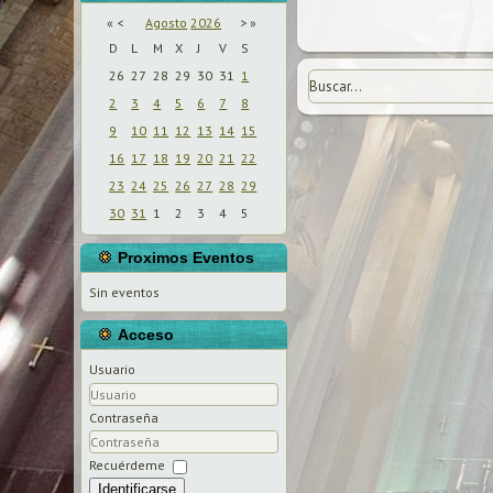
«
<
Agosto
2026
>
»
D
L
M
X
J
V
S
26
27
28
29
30
31
1
2
3
4
5
6
7
8
9
10
11
12
13
14
15
16
17
18
19
20
21
22
23
24
25
26
27
28
29
30
31
1
2
3
4
5
Proximos Eventos
Sin eventos
Acceso
Usuario
Contraseña
Recuérdeme
Identificarse