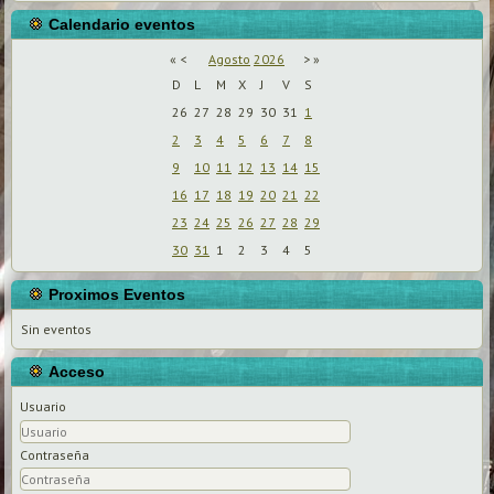
Calendario eventos
«
<
Agosto
2026
>
»
D
L
M
X
J
V
S
26
27
28
29
30
31
1
2
3
4
5
6
7
8
9
10
11
12
13
14
15
16
17
18
19
20
21
22
23
24
25
26
27
28
29
30
31
1
2
3
4
5
Proximos Eventos
Sin eventos
Acceso
Usuario
Contraseña