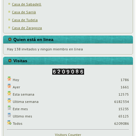
Casa de Sabadell
Casa de Sarriá
Casa de Tudela
Casa de Zaragoza
Quien está en linea
Hay 138 invitados y ningún miembro en línea
Visitas
Hoy
1786
Ayer
1661
Esta semana
12575
Ultima semana
6182334
Este mes
15235
Ultimo mes
65125
Todos
6209086
Visitors Counter