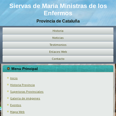
Siervas de Maria Ministras de los
Enfermos
Provincia de Cataluña
Historia
Noticias
Testimonios
Enlaces Web
Contacto
Menu Principal
Inicio
Historia Provincia
Superioras Provinciales
Galería de imágenes
Eventos
Mapa Web