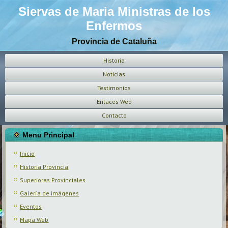
Siervas de Maria Ministras de los
Enfermos
Provincia de Cataluña
Historia
Noticias
Testimonios
Enlaces Web
Contacto
Menu Principal
Inicio
Historia Provincia
Superioras Provinciales
Galería de imágenes
Eventos
Mapa Web