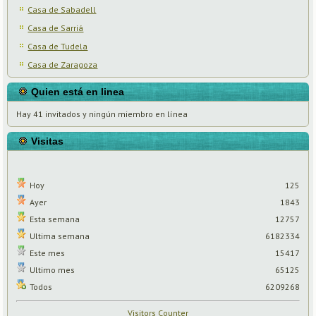
Casa de Sabadell
Casa de Sarriá
Casa de Tudela
Casa de Zaragoza
Quien está en linea
Hay 41 invitados y ningún miembro en línea
Visitas
Hoy
125
Ayer
1843
Esta semana
12757
Ultima semana
6182334
Este mes
15417
Ultimo mes
65125
Todos
6209268
Visitors Counter