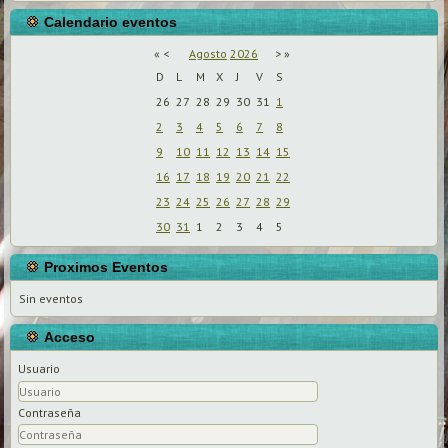
Calendario eventos
«
<
Agosto
2026
>
»
D
L
M
X
J
V
S
26
27
28
29
30
31
1
2
3
4
5
6
7
8
9
10
11
12
13
14
15
16
17
18
19
20
21
22
23
24
25
26
27
28
29
30
31
1
2
3
4
5
Proximos Eventos
Sin eventos
Acceso
Usuario
Contraseña