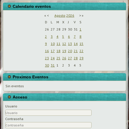
Calendario eventos
«
<
Agosto
2026
>
»
D
L
M
X
J
V
S
26
27
28
29
30
31
1
2
3
4
5
6
7
8
9
10
11
12
13
14
15
16
17
18
19
20
21
22
23
24
25
26
27
28
29
30
31
1
2
3
4
5
Proximos Eventos
Sin eventos
Acceso
Usuario
Contraseña