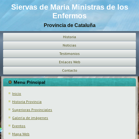
Siervas de Maria Ministras de los
Enfermos
Provincia de Cataluña
Historia
Noticias
Testimonios
Enlaces Web
Contacto
Menu Principal
Inicio
Historia Provincia
Superioras Provinciales
Galería de imágenes
Eventos
Mapa Web