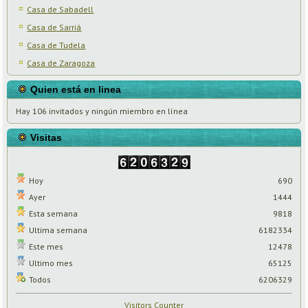
Casa de Sabadell
Casa de Sarriá
Casa de Tudela
Casa de Zaragoza
Quien está en linea
Hay 106 invitados y ningún miembro en línea
Visitas
Hoy
690
Ayer
1444
Esta semana
9818
Ultima semana
6182334
Este mes
12478
Ultimo mes
65125
Todos
6206329
Visitors Counter