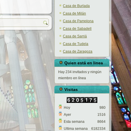
Casa de Burlada
Casa de Milán
Casa de Pamplona
Casa de Sabadell
Casa de Sarriá
Casa de Tudela
Casa de Zaragoza
Quien está en linea
Hay 234 invitados y ningún
miembro en línea
Visitas
Hoy
980
Ayer
1516
Esta semana
8664
Ultima semana
6182334