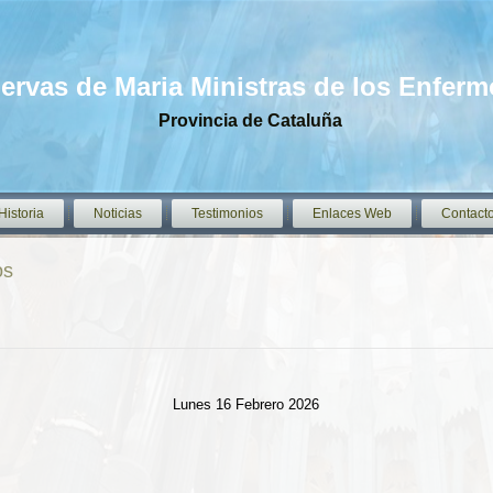
iervas de Maria Ministras de los Enfer
Provincia de Cataluña
Historia
Noticias
Testimonios
Enlaces Web
Contact
os
Lunes 16 Febrero 2026