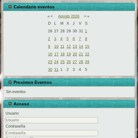
Calendario eventos
«
<
Agosto
2026
>
»
D
L
M
X
J
V
S
26
27
28
29
30
31
1
2
3
4
5
6
7
8
9
10
11
12
13
14
15
16
17
18
19
20
21
22
23
24
25
26
27
28
29
30
31
1
2
3
4
5
Proximos Eventos
Sin eventos
Acceso
Usuario
Contraseña