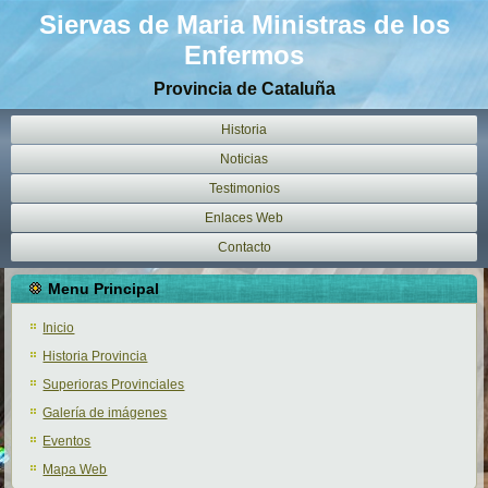
Siervas de Maria Ministras de los
Enfermos
Provincia de Cataluña
Historia
Noticias
Testimonios
Enlaces Web
Contacto
Menu Principal
Inicio
Historia Provincia
Superioras Provinciales
Galería de imágenes
Eventos
Mapa Web