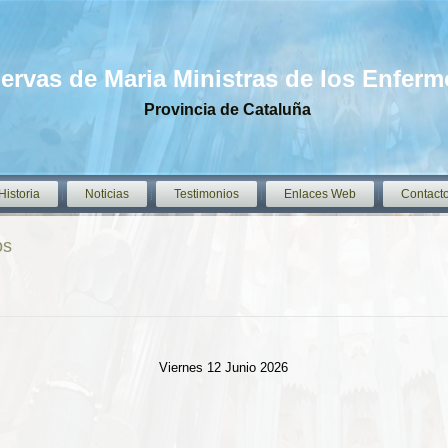
iervas de Maria Ministras de los Enfer
Provincia de Cataluña
Historia
Noticias
Testimonios
Enlaces Web
Contact
os
Viernes 12 Junio 2026