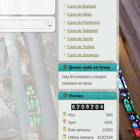
Casa de Burlada
Casa de Milán
Casa de Pamplona
Casa de Sabadell
Casa de Sarriá
Casa de Tudela
Casa de Zaragoza
Quien está en linea
Hay 64 invitados y ningún
miembro en línea
Visitas
Hoy
904
Ayer
1661
Esta semana
11693
Ultima semana
6182334