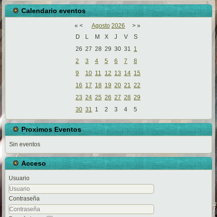
Calendario eventos
«
<
Agosto
2026
>
»
D
L
M
X
J
V
S
26
27
28
29
30
31
1
2
3
4
5
6
7
8
9
10
11
12
13
14
15
16
17
18
19
20
21
22
23
24
25
26
27
28
29
30
31
1
2
3
4
5
Proximos Eventos
Sin eventos
Acceso
Usuario
Contraseña