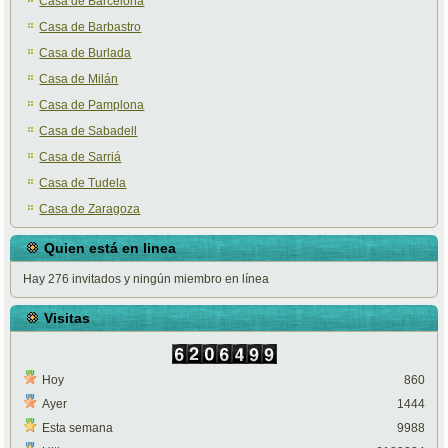
Casa de Barcelona
Casa de Barbastro
Casa de Burlada
Casa de Milán
Casa de Pamplona
Casa de Sabadell
Casa de Sarriá
Casa de Tudela
Casa de Zaragoza
Quien está en linea
Hay 276 invitados y ningún miembro en línea
Visitas
Hoy
860
Ayer
1444
Esta semana
9988