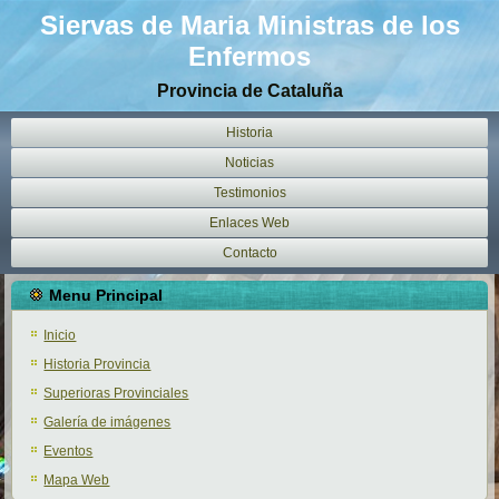
Siervas de Maria Ministras de los
Enfermos
Provincia de Cataluña
Historia
Noticias
Testimonios
Enlaces Web
Contacto
Menu Principal
Inicio
Historia Provincia
Superioras Provinciales
Galería de imágenes
Eventos
Mapa Web