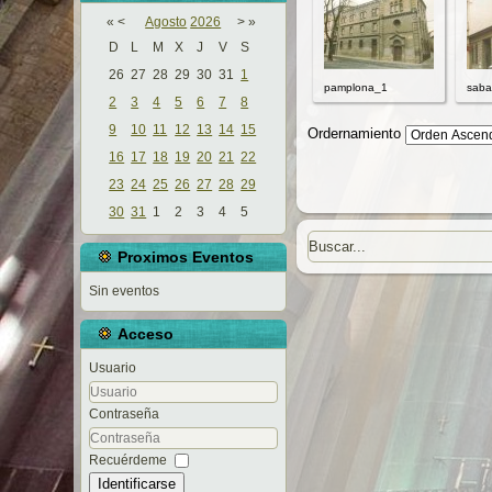
«
<
Agosto
2026
>
»
D
L
M
X
J
V
S
26
27
28
29
30
31
1
pamplona_1
saba
2
3
4
5
6
7
8
9
10
11
12
13
14
15
Ordernamiento
16
17
18
19
20
21
22
23
24
25
26
27
28
29
30
31
1
2
3
4
5
Proximos Eventos
Sin eventos
Acceso
Usuario
Contraseña
Recuérdeme
Identificarse