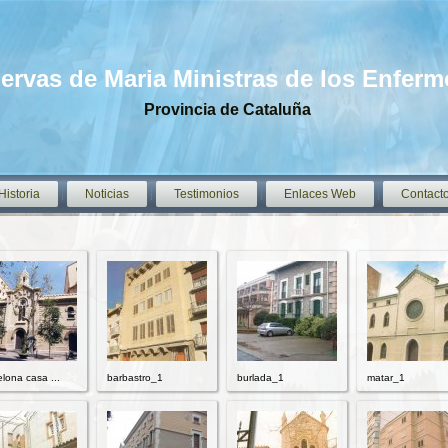
iervas de Maria Ministras de los Enfer
Provincia de Cataluña
Historia
Noticias
Testimonios
Enlaces Web
Contact
elona casa ...
barbastro_1
burlada_1
matar_1