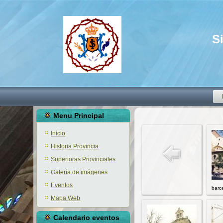
S
Menu Principal
Inicio
Historia Provincia
Superioras Provinciales
Galería de imágenes
Eventos
barc
Mapa Web
Calendario eventos