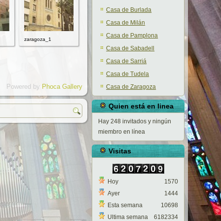
Casa de Burlada
Casa de Milán
Casa de Pamplona
zaragoza_1
Casa de Sabadell
Casa de Sarriá
Casa de Tudela
Powered by
Phoca Gallery
Casa de Zaragoza
Quien está en linea
Hay 248 invitados y ningún
miembro en línea
Visitas
Hoy
1570
Ayer
1444
Esta semana
10698
Ultima semana
6182334