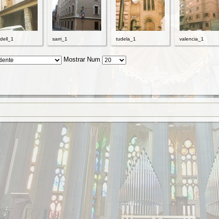
dell_1
sarri_1
tudela_1
valencia_1
Mostrar Num