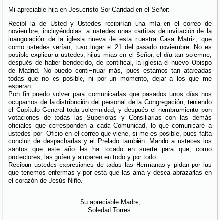
Mi apreciable hija en Jesucristo Sor Caridad en el Señor:
Recibí la de Usted y Ustedes recibirían una mía en el correo de
noviembre, incluyéndolas a ustedes unas cartitas de invitación de la
inauguración de la iglesia nueva de esta nuestra Casa Matriz, que
como ustedes verían, tuvo lugar el 21 del pasado noviembre. No es
posible explicar a ustedes, hijas mías en el Señor, el día tan solemne,
después de haber bendecido, de pontifical, la iglesia el nuevo Obispo
de Madrid. No puedo conti¬nuar más, pues estamos tan atareadas
todas que no es posible, ni por un momento, dejar a los que me
esperan.
Pon fin puedo volver para comunicarlas que pasados unos días nos
ocupamos de la distribución del personal de la Congregación, teniendo
el Capítulo General toda solemnidad, y después el nombramiento pon
votaciones de todas las Superioras y Consiliarias con las demás
oficiales que corresponden a cada Comunidad, lo que comunicaré a
ustedes por Oficio en el correo que viene, si me es posible, pues falta
concluir de despacharlas y el Prelado también. Mando a ustedes los
santos que este año les ha tocado en suerte para que, como
protectores, las guíen y amparen en todo y por todo.
Reciban ustedes expresiones de todas las Hermanas y pidan por las
que tenemos enfermas y por esta que las ama y desea abrazarlas en
el corazón de Jesús Niño.
Su apreciable Madre,
Soledad Torres.