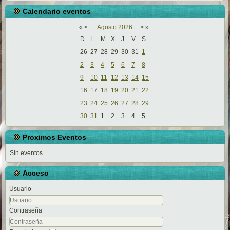
Calendario eventos
«
<
Agosto
2026
>
»
D
L
M
X
J
V
S
26
27
28
29
30
31
1
2
3
4
5
6
7
8
9
10
11
12
13
14
15
16
17
18
19
20
21
22
23
24
25
26
27
28
29
30
31
1
2
3
4
5
Proximos Eventos
Sin eventos
Acceso
Usuario
Contraseña