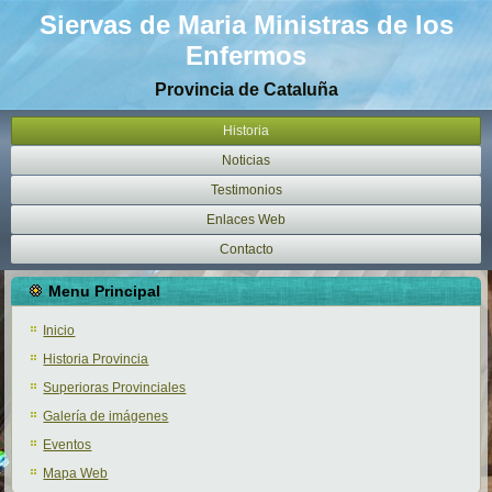
Siervas de Maria Ministras de los
Enfermos
Provincia de Cataluña
Historia
Noticias
Testimonios
Enlaces Web
Contacto
Menu Principal
Inicio
Historia Provincia
Superioras Provinciales
Galería de imágenes
Eventos
Mapa Web