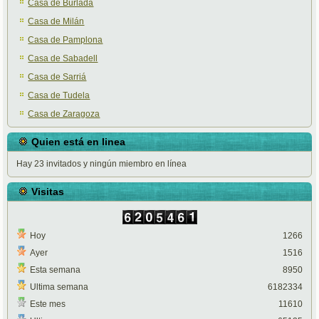
Casa de Burlada
Casa de Milán
Casa de Pamplona
Casa de Sabadell
Casa de Sarriá
Casa de Tudela
Casa de Zaragoza
Quien está en linea
Hay 23 invitados y ningún miembro en línea
Visitas
Hoy
1266
Ayer
1516
Esta semana
8950
Ultima semana
6182334
Este mes
11610