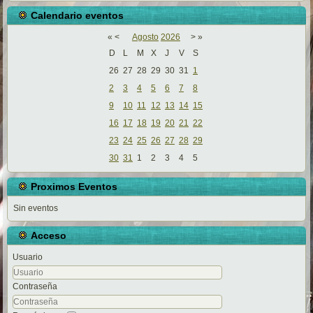
Calendario eventos
«
<
Agosto
2026
>
»
D
L
M
X
J
V
S
26
27
28
29
30
31
1
2
3
4
5
6
7
8
9
10
11
12
13
14
15
16
17
18
19
20
21
22
23
24
25
26
27
28
29
30
31
1
2
3
4
5
Proximos Eventos
Sin eventos
Acceso
Usuario
Contraseña