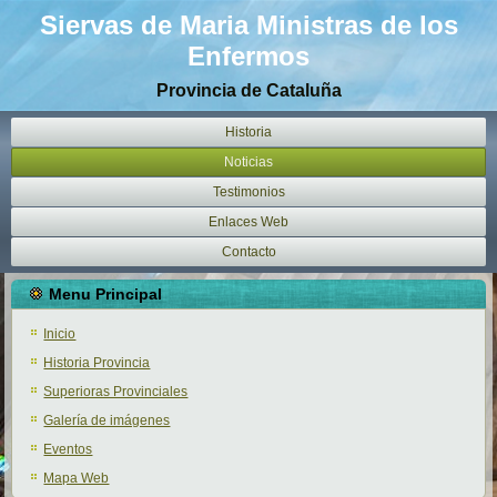
Siervas de Maria Ministras de los
Enfermos
Provincia de Cataluña
Historia
Noticias
Testimonios
Enlaces Web
Contacto
Menu Principal
Inicio
Historia Provincia
Superioras Provinciales
Galería de imágenes
Eventos
Mapa Web