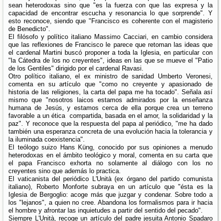
sean heterodoxas sino que "es la fuerza con que las expresa y la
capacidad de encontrar escucha y resonancia lo que sorprende". Y
esto reconoce, siendo que "Francisco es coherente con el magisterio
de Benedicto".
El filósofo y político italiano Massimo Cacciari, en cambio considera
que las reflexiones de Francisco le parece que retoman las ideas que
el cardenal Martini buscó proponer a toda la Iglesia, en particular con
"la Cátedra de los no creyentes", ideas en las que se mueve el "Patio
de los Gentiles" dirigido por el cardenal Ravasi.
Otro político italiano, el ex ministro de sanidad Umberto Veronesi,
comenta en su artículo que "como no creyente y apasionado de
historia de las religiones, la carta del papa me ha tocado". Señala así
mismo que "nosotros laicos estamos admirados por la enseñanza
humana de Jesús, y estamos cerca de ella porque crea un terreno
favorable a un ética compartida, basada en el amor, la solidaridad y la
paz". Y reconoce que la respuesta del papa al periódico, "me ha dado
también una esperanza concreta de una evolución hacia la tolerancia y
la iluminada coexistencia".
El teólogo suizo Hans Küng, conocido por sus opiniones a menudo
heterodoxas en el ámbito teológico y moral, comenta en su carta que
el papa Francisco exhorta no solamente al diálogo con los no
creyentes sino que además lo practica.
El vaticanista del periódico L'Unità (ex órgano del partido comunista
italiano), Roberto Monforte subraya en un artículo que "ésta es la
Iglesia de Bergoglio: acoge más que juzgar y condenar. Sobre todo a
los "lejanos", a quien no cree. Abandona los formalismos para ir hacia
el hombre y afrontar las inquietudes a partir del sentido del pecado".
Siempre L'Unità, recoge un artículo del padre jesuita Antonio Spadaro