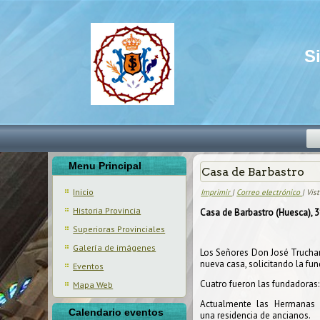
S
Menu Principal
Casa de Barbastro
Inicio
Imprimir
|
Correo electrónico
| Vis
Historia Provincia
Casa de Barbastro (Huesca), 3
Superioras Provinciales
Galería de imágenes
Los Señores Don José Truchar
nueva casa, solicitando la fu
Eventos
Cuatro fueron las fundadoras
Mapa Web
Actualmente las Hermanas e
Calendario eventos
una residencia de ancianos.