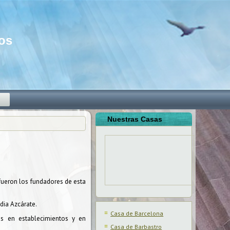
mos
o
Nuestras Casas
fueron los fundadores de esta
dia Azcárate.
Casa de Barcelona
es en establecimientos y en
Casa de Barbastro