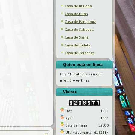
Casa de Burlada
Casa de Milán
Casa de Pamplona
Casa de Sabadell
Casa de Sarriá
Casa de Tudela
Casa de Zaragoza
Quien está en linea
Hay 71 invitados y ningún
miembro en línea
Visitas
Hoy
1271
Ayer
1661
Esta semana
12060
Ultima semana
6182334