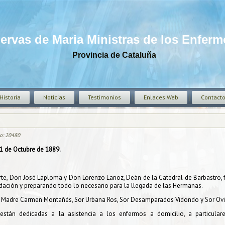
iervas de Maria Ministras de los Enfer
Provincia de Cataluña
Historia
Noticias
Testimonios
Enlaces Web
Contact
to: 20480
1 de Octubre de 1889.
te, Don José Laploma y Don Lorenzo Larioz, Deán de la Catedral de Barbastro, 
ndación y preparando todo lo necesario para la llegada de las Hermanas.
: Madre Carmen Montañés, Sor Urbana Ros, Sor Desamparados Vidondo y Sor Ovi
stán dedicadas a la asistencia a los enfermos a domicilio, a particular