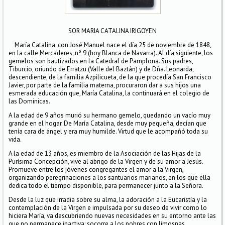
SOR MARIA CATALINA IRIGOYEN
María Catalina, con José Manuel nace el día 25 de noviembre de 1848,
en la calle Mercaderes, nº 9 (hoy Blanca de Navarra). Al día siguiente, los
gemelos son bautizados en la Catedral de Pamplona. Sus padres,
Tiburcio, oriundo de Erratzu (Valle del Baztán) y de Dña. Leonarda,
descendiente, de la familia Azpilicueta, de la que procedía San Francisco
Javier, por parte de la familia materna, procuraron dar a sus hijos una
esmerada educación que, María Catalina, la continuará en el colegio de
las Dominicas.
A la edad de 9 años murió su hermano gemelo, quedando un vacío muy
grande en el hogar. De María Catalina, desde muy pequeña, decían que
tenía cara de ángel y era muy humilde. Virtud que le acompañó toda su
vida.
A la edad de 13 años, es miembro de la Asociación de las Hijas de la
Purísima Concepción, vive al abrigo de la Virgen y de su amor a Jesús.
Promueve entre los jóvenes congregantes el amor a la Virgen,
organizando peregrinaciones a los santuarios marianos, en los que ella
dedica todo el tiempo disponible, para permanecer junto a la Señora.
Desde la luz que irradia sobre su alma, la adoración a la Eucaristía y la
contemplación de la Virgen e impulsada por su deseo de vivir como lo
hiciera María, va descubriendo nuevas necesidades en su entorno ante las
que no permanece inactiva: socorre a los pobres con limosnas