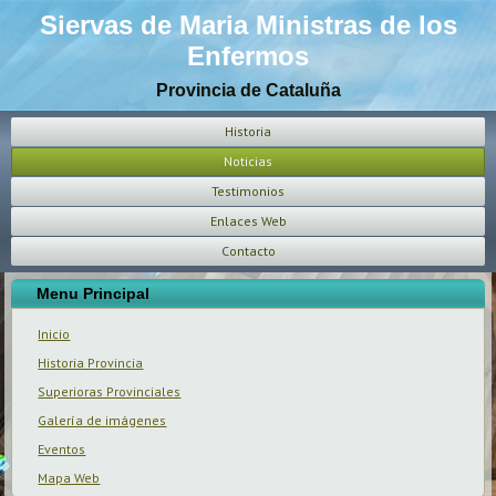
Siervas de Maria Ministras de los
Enfermos
Provincia de Cataluña
Historia
Noticias
Testimonios
Enlaces Web
Contacto
Menu Principal
Inicio
Historia Provincia
Superioras Provinciales
Galería de imágenes
Eventos
Mapa Web