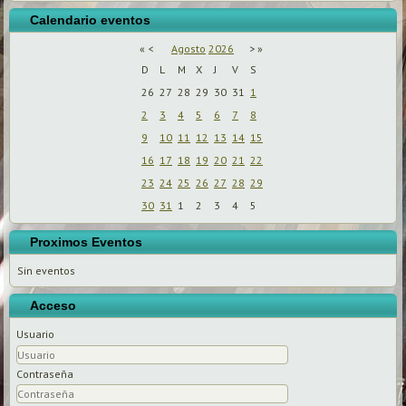
Calendario eventos
«
<
Agosto
2026
>
»
D
L
M
X
J
V
S
26
27
28
29
30
31
1
2
3
4
5
6
7
8
9
10
11
12
13
14
15
16
17
18
19
20
21
22
23
24
25
26
27
28
29
30
31
1
2
3
4
5
Proximos Eventos
Sin eventos
Acceso
Usuario
Contraseña