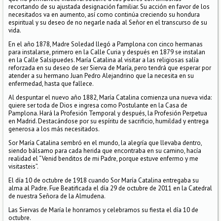
recortando de su ajustada designación familiar. Su acción en favor de los
necesitados va en aumento, así como continúa creciendo su hondura
espiritual y su deseo de no negarle nada al Señor en el transcurso de su
vida.
En el año 1878, Madre Soledad llegó a Pamplona con cinco hermanas
para instalarse, primero en la Calle Curia y después en 1879 se instalan
en la Calle Salsipuedes. María Catalina al visitar a las religiosas salía
reforzada en su deseo de ser Sierva de María, pero tendrá que esperar por
atender a su hermano Juan Pedro Alejandrino que la necesita en su
enfermedad, hasta que fallece.
Al despuntar el nuevo año 1882, María Catalina comienza una nueva vida:
quiere ser toda de Dios e ingresa como Postulante en la Casa de
Pamplona. Hará la Profesión Temporal y después, la Profesión Perpetua
en Madrid. Destacándose por su espíritu de sacrificio, humildad y entrega
generosa a los más necesitados.
Sor María Catalina sembró en el mundo, la alegría que llevaba dentro,
siendo bálsamo para cada herida que encontraba en su camino, hacía
realidad el “Venid benditos de mi Padre, porque estuve enfermo y me
visitasteis”.
El día 10 de octubre de 1918 cuando Sor María Catalina entregaba su
alma al Padre. Fue Beatificada el día 29 de octubre de 2011 en la Catedral
de nuestra Señora de la Almudena.
Las Siervas de María le honramos y celebramos su fiesta el día 10 de
octubre.