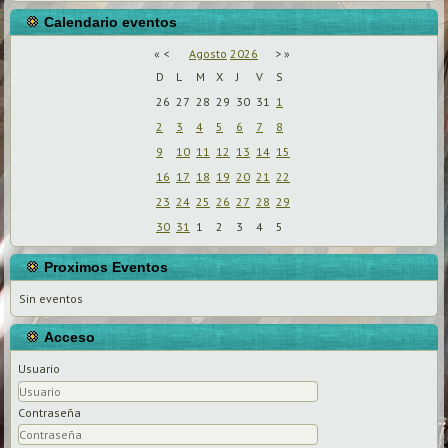
Calendario eventos
«
<
Agosto
2026
>
»
D
L
M
X
J
V
S
26
27
28
29
30
31
1
2
3
4
5
6
7
8
9
10
11
12
13
14
15
16
17
18
19
20
21
22
23
24
25
26
27
28
29
30
31
1
2
3
4
5
Proximos Eventos
Sin eventos
Acceso
Usuario
Contraseña