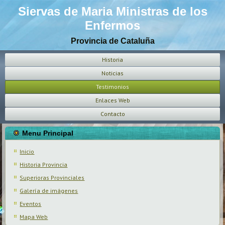
Siervas de Maria Ministras de los
Enfermos
Provincia de Cataluña
Historia
Noticias
Testimonios
Enlaces Web
Contacto
Menu Principal
Inicio
Historia Provincia
Superioras Provinciales
Galería de imágenes
Eventos
Mapa Web