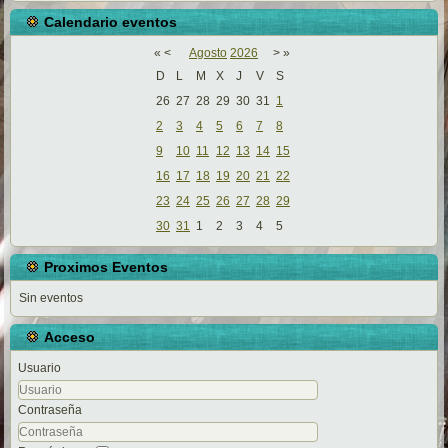
Calendario eventos
«
<
Agosto
2026
>
»
D
L
M
X
J
V
S
26
27
28
29
30
31
1
2
3
4
5
6
7
8
9
10
11
12
13
14
15
16
17
18
19
20
21
22
23
24
25
26
27
28
29
30
31
1
2
3
4
5
Proximos Eventos
Sin eventos
Acceso
Usuario
Contraseña